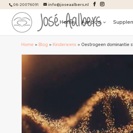
06-20076091
info@joseaalbers.nl
Home
Aanbod
Supple
Home
»
Blog
»
Kinderwens
»
Oestrogeen dominantie s