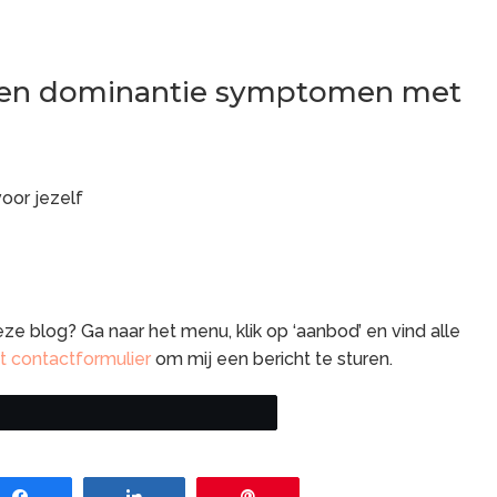
een dominantie symptomen
met
oor jezelf
eze blog? Ga naar het menu, klik op ‘aanbod’ en vind alle
it contactformulier
om mij een bericht te sturen.
Share
Share
Pin