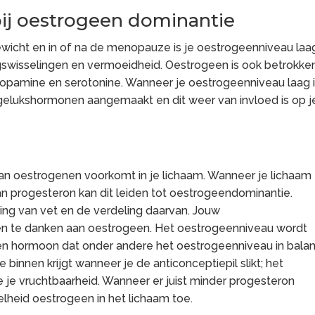
ij
oestrogeen dominantie
gewicht en in of na de menopauze is je oestrogeenniveau laa
gswisselingen en vermoeidheid. Oestrogeen is ook betrokke
pamine en serotonine. Wanneer je oestrogeenniveau laag 
gelukshormonen aangemaakt en dit weer van invloed is op j
aan oestrogenen voorkomt in je lichaam. Wanneer je lichaam
 progesteron kan dit leiden tot oestrogeendominantie.
ing van vet en de verdeling daarvan. Jouw
den te danken aan oestrogeen. Het oestrogeenniveau wordt
en hormoon dat onder andere het oestrogeenniveau in bala
binnen krijgt wanneer je de anticonceptiepil slikt; het
je vruchtbaarheid. Wanneer er juist minder progesteron
lheid oestrogeen in het lichaam toe.