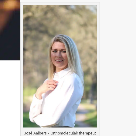
n
e
José Aalbers – Orthomoleculair therapeut