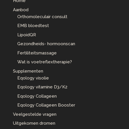
Home
Aanbod
Orthomoleculair consult
EMB bloedtest
LipoidQR
Gezondheids- hormoonscan
Fertiliteitsmassage
Wat is voetreflextherapie?
Supplementen
Eqology visolie
Eqology vitamine D3/K2
Eqology Collageen
Eqology Collageen Booster
Veelgestelde vragen
Uitgekomen dromen