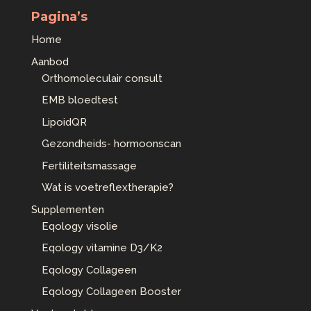
Pagina’s
Home
Aanbod
Orthomoleculair consult
EMB bloedtest
LipoidQR
Gezondheids- hormoonscan
Fertiliteitsmassage
Wat is voetreflextherapie?
Supplementen
Eqology visolie
Eqology vitamine D3/K2
Eqology Collageen
Eqology Collageen Booster