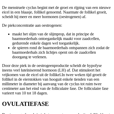
De menstruele cyclus begint met de groei en rijping van een nieuwe
eicel in een blaasje, follikel genoemd. Naarmate de follikel groeit,
scheidt hij meer en meer hormonen (oestrogenen) af.
De piekconcentratie aan oestrogenen:
maakt het slijm van de slijmprop, dat in principe de
baarmoederhals ontoegankelijk maakt voor zaadcellen,
gedurende enkele dagen wel toegankelijk.
de spieren rond de baarmoederhals ontspannen zich zodat de
baarmoederhals zich lichtjes opent om de zaadcellen
doorgang te verlenen.
Door deze piek in de oestrogeenproductie scheidt de hypofyse
ineens veel luteïniserend hormoon (LH) af. Dat stimuleert het
vrijkomen van de eicel uit de follikel.In twee weken tijd groeit de
follikel in de eierstokken van hooguit enkele tienden van een
millimeter in diameter bij aanvang van de cyclus tot ruim twee
centimeter aan het eind van de folliculaire fase. De folliculaire fase
varieert van 10 tot 18 dagen.
OVULATIEFASE