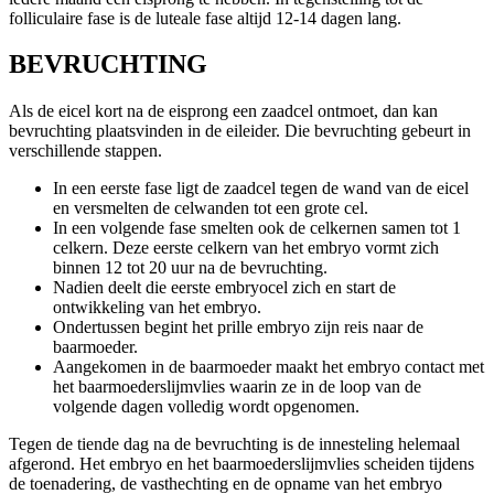
folliculaire fase is de luteale fase altijd 12-14 dagen lang.
BEVRUCHTING
Als de eicel kort na de eisprong een zaadcel ontmoet, dan kan
bevruchting plaatsvinden in de eileider. Die bevruchting gebeurt in
verschillende stappen.
In een eerste fase ligt de zaadcel tegen de wand van de eicel
en versmelten de celwanden tot een grote cel.
In een volgende fase smelten ook de celkernen samen tot 1
celkern. Deze eerste celkern van het embryo vormt zich
binnen 12 tot 20 uur na de bevruchting.
Nadien deelt die eerste embryocel zich en start de
ontwikkeling van het embryo.
Ondertussen begint het prille embryo zijn reis naar de
baarmoeder.
Aangekomen in de baarmoeder maakt het embryo contact met
het baarmoederslijmvlies waarin ze in de loop van de
volgende dagen volledig wordt opgenomen.
Tegen de tiende dag na de bevruchting is de innesteling helemaal
afgerond. Het embryo en het baarmoederslijmvlies scheiden tijdens
de toenadering, de vasthechting en de opname van het embryo