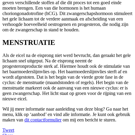
geven verschillende stoffen af die dit proces tot een goed einde
moeten brengen. Een van die hormonen is het humaan
choriongonadotrofine (hCG). Dit zwangerschapshormoon stimuleert
het gele lichaam tot de verdere aanmaak en afscheiding van een
verhoogde hoeveelheid oestrogenen en progesteron, die nodig zijn
om de zwangerschap in stand te houden.
MENSTRUATIE
Als de eicel na de eisprong niet werd bevrucht, dan geraakt het gele
lichaam snel uitgeput. Na de eisprong neemt de
progesteronproductie sterk af. Hiermee houdt ook de stimulatie van
het baarmoederslijmvlies op. Het baarmoederslijmvlies sterft af en
wordt afgestoten. Dat is het begin van de vierde grote fase in de
cyclus: de menstruatie (maandstonden of regels). Het begin van de
menstruatie markeert ook de aanvang van een nieuwe cyclus: er is
geen zwangerschap. Het licht staat op groen voor de rijping van een
nieuwe eicel.
Wil jij meer informatie naar aanleiding van deze blog? Ga naar het
menu, klik op ‘aanbod’ en vind alle informatie. Je kunt ook gebruik
maken van
dit contactformulier
om mij een bericht te sturen.
Tweet