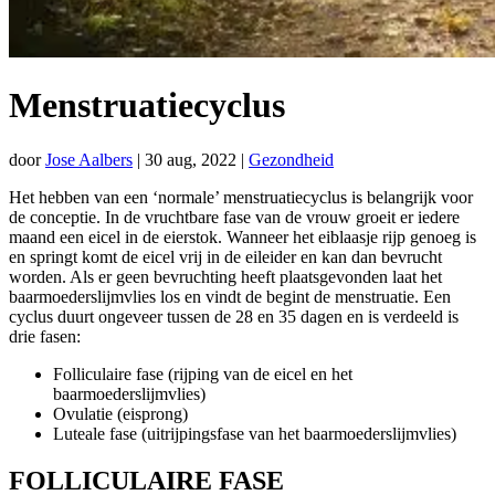
Menstruatiecyclus
door
Jose Aalbers
|
30 aug, 2022
|
Gezondheid
Het hebben van een ‘normale’ menstruatiecyclus is belangrijk voor
de conceptie. In de vruchtbare fase van de vrouw groeit er iedere
maand een eicel in de eierstok. Wanneer het eiblaasje rijp genoeg is
en springt komt de eicel vrij in de eileider en kan dan bevrucht
worden. Als er geen bevruchting heeft plaatsgevonden laat het
baarmoederslijmvlies los en vindt de begint de menstruatie. Een
cyclus duurt ongeveer tussen de 28 en 35 dagen en is verdeeld is
drie fasen:
Folliculaire fase (rijping van de eicel en het
baarmoederslijmvlies)
Ovulatie (eisprong)
Luteale fase (uitrijpingsfase van het baarmoederslijmvlies)
FOLLICULAIRE FASE