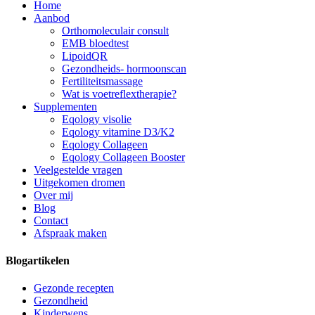
Home
Aanbod
Orthomoleculair consult
EMB bloedtest
LipoidQR
Gezondheids- hormoonscan
Fertiliteitsmassage
Wat is voetreflextherapie?
Supplementen
Eqology visolie
Eqology vitamine D3/K2
Eqology Collageen
Eqology Collageen Booster
Veelgestelde vragen
Uitgekomen dromen
Over mij
Blog
Contact
Afspraak maken
Blogartikelen
Gezonde recepten
Gezondheid
Kinderwens