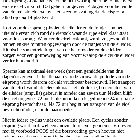
De eisprong of ovulatie is het moment waarop de rijpe follikel barst
en de eicel vrijkomt. Dat gebeurt ongeveer 14 dagen voor het einde
van de menstruele cyclus. Het is een misvatting dat de eisprong
altijd op dag 14 plaatsvindt.
Kort voor de eisprong plooien de eileider en de franjes aan het
uiteinde ervan zich rond de eierstok waar de rijpe eicel klaar staat
voor de eisprong. Wanneer de eicel loskomt, wordt ze gewoonlijk
binnen enkele minuten opgevangen door de franjes van de eileider.
Ritmische samentrekkingen van de baarmoeder en de eileiders
zorgen voor een golfbeweging van vocht waarop de eicel de eileider
verder binnendrijft.
Sperma kan maximaal één week (met een gemiddelde van drie
dagen) overleven in het lichaam van de vrouw, de periode voor de
eisprong wordt daarom ook als vruchtbaar beschouwd. Het transport
van de eicel vanuit de eierstok naar het middelste, bredere deel van
de eileider (ampulla) gebeurt in minder dan zeven uur. Nadien blijft
de eicel ongeveer 72 uur in de ampulla en is gedurende 24 uur na de
eisprong bevruchtbaar. Na 72 uur begint het transport van de eicel,
bevrucht of niet, naar de baarmoeder.
Niet in iedere cyclus vindt een ovulatie plaats. Een cyclus zonder
eisprong wordt ook wel een anovulatoire cycli genoemd. Vrouwen
met bijvoorbeeld PCOS of die borstvoeding geven hoeven niet
iedere maand een eisprong te hebben. In tegenstelling tot de