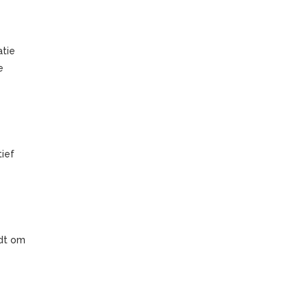
atie
e
tief
rdt om