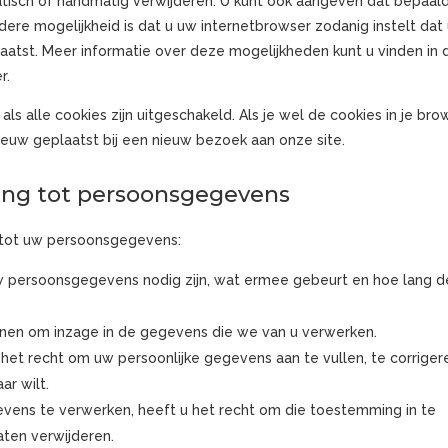
atisch of handmatig verwijderen. U kunt ook aangeven dat bepaal
ere mogelijkheid is dat u uw internetbrowser zodanig instelt dat
laatst. Meer informatie over deze mogelijkheden kunt u vinden in 
r.
als alle cookies zijn uitgeschakeld. Als je wel de cookies in je bro
euw geplaatst bij een nieuw bezoek aan onze site.
ing tot persoonsgegevens
 tot uw persoonsgegevens:
 persoonsgegevens nodig zijn, wat ermee gebeurt en hoe lang 
ienen om inzage in de gegevens die we van u verwerken.
t het recht om uw persoonlijke gegevens aan te vullen, te corriger
ar wilt.
ens te verwerken, heeft u het recht om die toestemming in te
aten verwijderen.