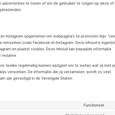
m advertenties te tonen of om de gebruiker te volgen op deze of
ngdoeleinden.
 en Instagram opgenomen om webpagina's te promoten (bijv. "vind
ociale netwerken zoals Facebook en Instagram. Deze inhoud is ingesl
tagram en plaatst cookies. Deze inhoud kan bepaalde informatie
e reclame.
oor (welke regelmatig kunnen wijzigen) om te weten wat zij met j
kies verwerken. De informatie die zij verzamelen, wordt zo veel
am zijn gevestigd in de Verenigde Staten.
Functioneel
Con
to