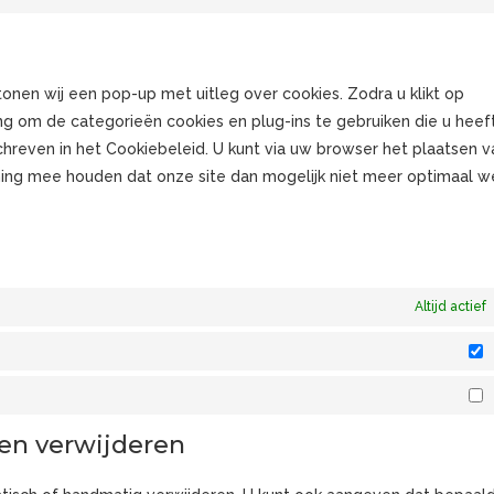
fac
Con
ser
to
ins
ser
div
onen wij een pop-up met uitleg over cookies. Zodra u klikt op
g om de categorieën cookies en plug-ins te gebruiken die u heef
hreven in het Cookiebeleid. U kunt via uw browser het plaatsen v
ning mee houden dat onze site dan mogelijk niet meer optimaal we
Altijd actief
S
M
 en verwijderen