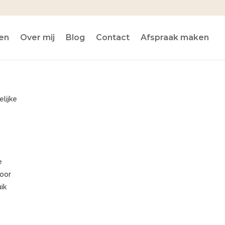
en
Over mij
Blog
Contact
Afspraak maken
elijke
e
door
ik