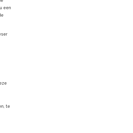
de
 u een
de
wser
deze
en, te