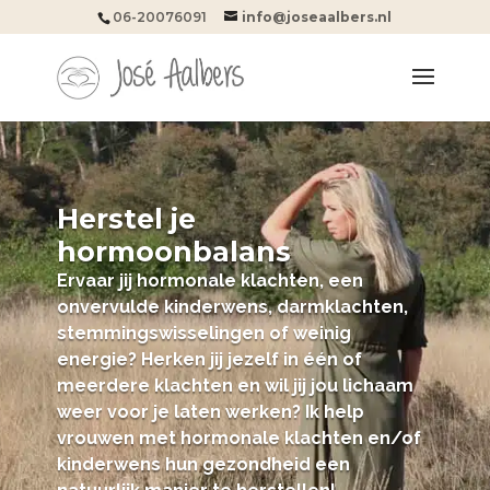
06-20076091
info@joseaalbers.nl
Herstel je
hormoonbalans
Ervaar jij hormonale klachten, een
onvervulde kinderwens, darmklachten,
stemmingswisselingen of weinig
energie? Herken jij jezelf in één of
meerdere klachten en wil jij jou lichaam
weer voor je laten werken? Ik help
vrouwen met hormonale klachten en/of
kinderwens hun gezondheid een