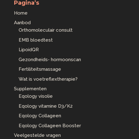
Pagina’s
Home
Aanbod
Orthomoleculair consult
EMB bloedtest
LipoidQR
Gezondheids- hormoonscan
Fertiliteitsmassage
Wat is voetreflextherapie?
Supplementen
Eqology visolie
Eqology vitamine D3/K2
Eqology Collageen
Eqology Collageen Booster
Veelgestelde vragen