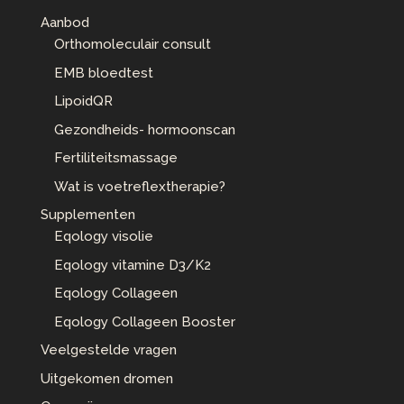
Aanbod
Orthomoleculair consult
EMB bloedtest
LipoidQR
Gezondheids- hormoonscan
Fertiliteitsmassage
Wat is voetreflextherapie?
Supplementen
Eqology visolie
Eqology vitamine D3/K2
Eqology Collageen
Eqology Collageen Booster
Veelgestelde vragen
Uitgekomen dromen