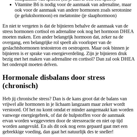
Vitamine B6 is nodig voor de aanmaak van adrenaline, maar
ook voor de aanmaak van andere hormonen zoals serotonine
(je gelukshormoon) en melatonine (je slaaphormoon)
En niet te vergeten is dat de bijnieren behalve de aanmaak van de
stress hormonen cortisol en adrenaline ook nog het hormoon DHEA
moeten maken. Een ander belangrijk hormoon dat, zeker na de
overgang, een belangrijke rol speelt als voorloper van de
geslachtshormonen testosteron en oestrogeen. Maar ook binnen je
bijnieren is er sprake van energieverdeling. Zijn je bijnieren druk
bezig met het maken van adrenaline en cortisol? Dan zal ook DHEA
het onderspit moeten delven.
Hormonale disbalans door stress
(chronisch)
Heb jij chronische stress? Dan is de kans groot dat de balans van
vrijwel alle hormonen in je lichaam langzaam maar zeker wordt
verstoord. Of het nu komt omdat er minder aangemaakt kan worden
vanwege energiegebrek, of dat de hulpstoffen voor de aanmaak
ervan worden weggevreten door de stressreactie en niet op tijd
worden aangevuld. En als dit ook nog eens gepaard gaat met een
gebrekkige voeding, dan gaat het natuurlijk des te sneller!