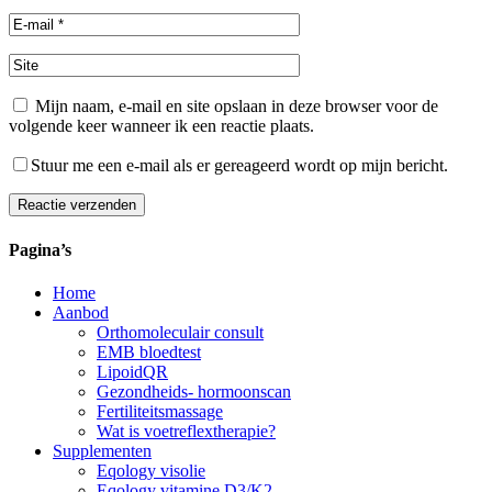
Mijn naam, e-mail en site opslaan in deze browser voor de
volgende keer wanneer ik een reactie plaats.
Stuur me een e-mail als er gereageerd wordt op mijn bericht.
Reactie verzenden
Alternative:
Pagina’s
Home
Aanbod
Orthomoleculair consult
EMB bloedtest
LipoidQR
Gezondheids- hormoonscan
Fertiliteitsmassage
Wat is voetreflextherapie?
Supplementen
Eqology visolie
Eqology vitamine D3/K2