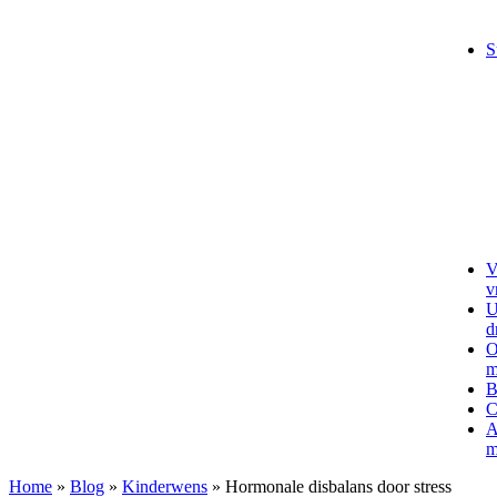
S
V
v
U
d
O
m
B
C
A
m
Home
»
Blog
»
Kinderwens
»
Hormonale disbalans door stress