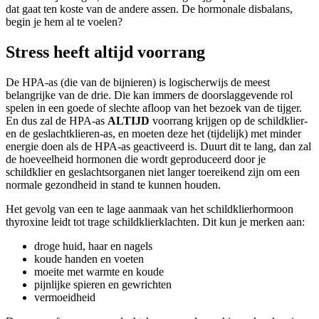
dat gaat ten koste van de andere assen. De hormonale disbalans,
begin je hem al te voelen?
Stress heeft altijd voorrang
De HPA-as (die van de bijnieren) is logischerwijs de meest
belangrijke van de drie. Die kan immers de doorslaggevende rol
spelen in een goede of slechte afloop van het bezoek van de tijger.
En dus zal de HPA-as
ALTIJD
voorrang krijgen op de schildklier-
en de geslachtklieren-as, en moeten deze het (tijdelijk) met minder
energie doen als de HPA-as geactiveerd is. Duurt dit te lang, dan zal
de hoeveelheid hormonen die wordt geproduceerd door je
schildklier en geslachtsorganen niet langer toereikend zijn om een
normale gezondheid in stand te kunnen houden.
Het gevolg van een te lage aanmaak van het schildklierhormoon
thyroxine leidt tot trage schildklierklachten. Dit kun je merken aan:
droge huid, haar en nagels
koude handen en voeten
moeite met warmte en koude
pijnlijke spieren en gewrichten
vermoeidheid