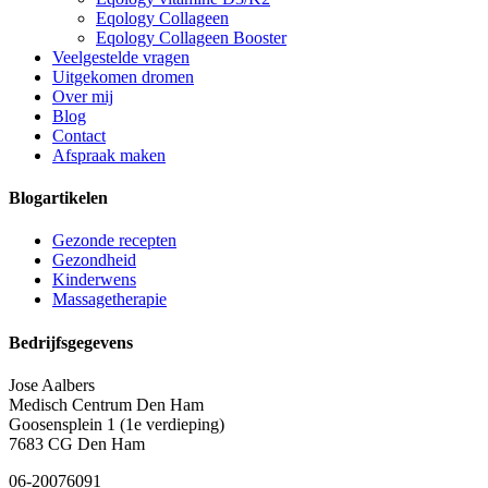
Eqology Collageen
Eqology Collageen Booster
Veelgestelde vragen
Uitgekomen dromen
Over mij
Blog
Contact
Afspraak maken
Blogartikelen
Gezonde recepten
Gezondheid
Kinderwens
Massagetherapie
Bedrijfsgegevens
Jose Aalbers
Medisch Centrum Den Ham
Goosensplein 1 (1e verdieping)
7683 CG Den Ham
06-20076091