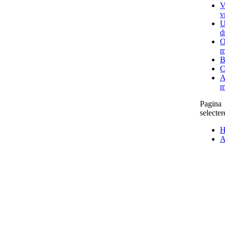
V
v
U
d
O
m
B
C
A
m
Pagina
selecter
H
A