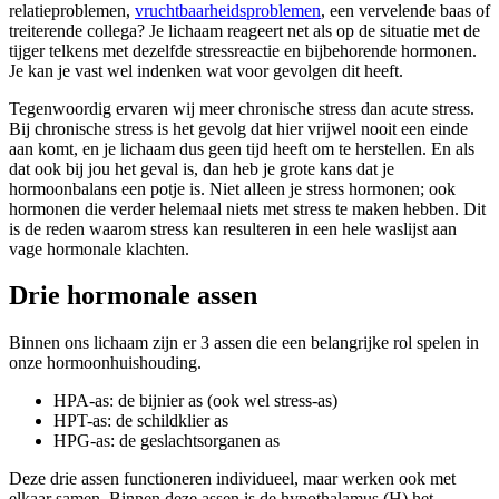
relatieproblemen,
vruchtbaarheidsproblemen
, een vervelende baas of
treiterende collega? Je lichaam reageert net als op de situatie met de
tijger telkens met dezelfde stressreactie en bijbehorende hormonen.
Je kan je vast wel indenken wat voor gevolgen dit heeft.
Tegenwoordig ervaren wij meer chronische stress dan acute stress.
Bij chronische stress is het gevolg dat hier vrijwel nooit een einde
aan komt, en je lichaam dus geen tijd heeft om te herstellen. En als
dat ook bij jou het geval is, dan heb je grote kans dat je
hormoonbalans een potje is. Niet alleen je stress hormonen; ook
hormonen die verder helemaal niets met stress te maken hebben. Dit
is de reden waarom stress kan resulteren in een hele waslijst aan
vage hormonale klachten.
Drie hormonale assen
Binnen ons lichaam zijn er 3 assen die een belangrijke rol spelen in
onze hormoonhuishouding.
HPA-as: de bijnier as (ook wel stress-as)
HPT-as: de schildklier as
HPG-as: de geslachtsorganen as
Deze drie assen functioneren individueel, maar werken ook met
elkaar samen. Binnen deze assen is de hypothalamus (H) het