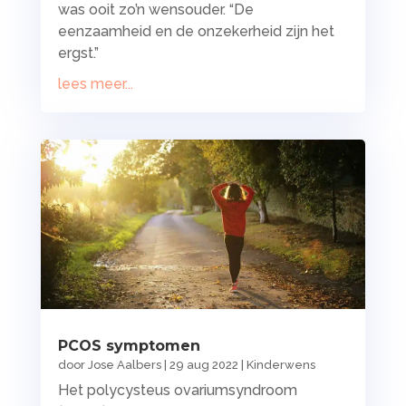
was ooit zo’n wensouder. “De
eenzaamheid en de onzekerheid zijn het
ergst.”
lees meer...
PCOS symptomen
door
Jose Aalbers
|
29 aug 2022
|
Kinderwens
Het polycysteus ovariumsyndroom